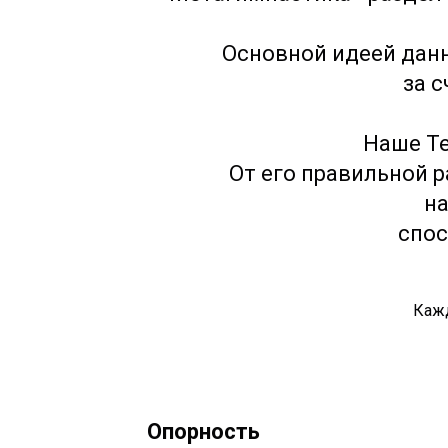
Основной идеей да
за с
Наше Те
От его правильной р
н
спос
Кажд
Опорность