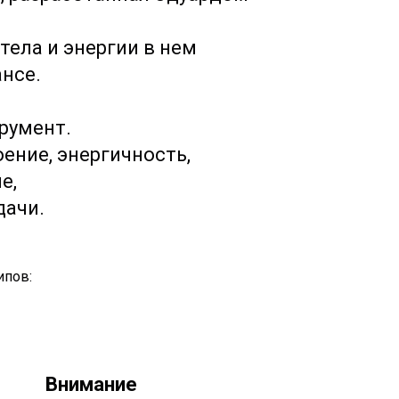
тела и энергии в нем
ансе.
трумент.
оение, энергичность,
е,
дачи.
ипов:
Внимание