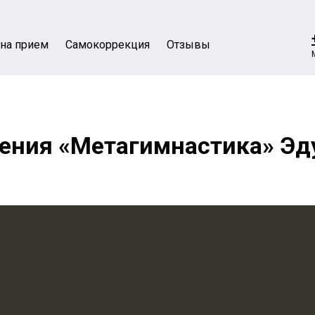
 на прием
Cамокоррекция
Отзывы
ления «Метагимнастика»
Эд