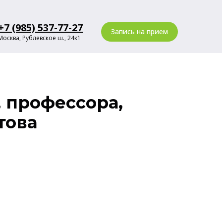
+7 (985) 537-77-27
Запись на прием
Москва, Рублевское ш., 24к1
 профессора,
това