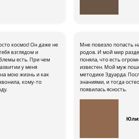
осто космос! Он даже не
Мне повезло попасть на
тебя взглядом и
родов. И мой мир разде
блемы есть. При чем
поняла, что есть огром
азвитии у меня
известен. Мой муж пош
 на мою жизнь и как
методике Эдуарда. Пос
звонила, кому-то
знаниями, и тогда осте
ду.
появилась ясность.
Юли