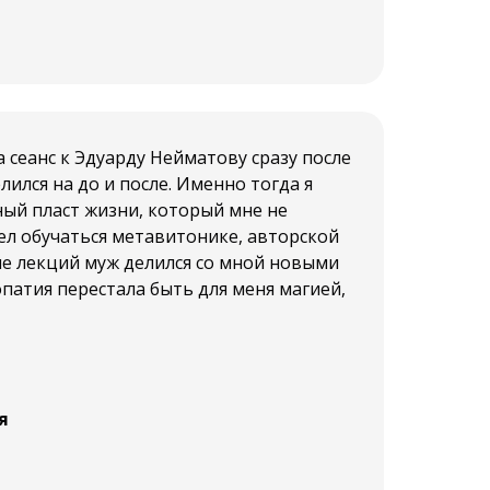
 сеанс к Эдуарду Нейматову сразу после
лился на до и после. Именно тогда я
ный пласт жизни, который мне не
ел обучаться метавитонике, авторской
ле лекций муж делился со мной новыми
опатия перестала быть для меня магией,
я