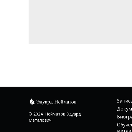
Запис
Докум
© 2024 Нейматов Эдуард
Биогр
Металович
Обуче
метав