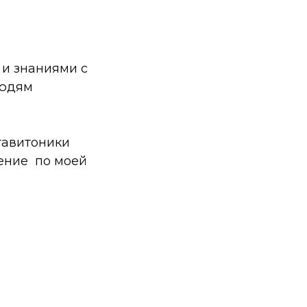
 и знаниями с
людям
тавитоники
ение по моей