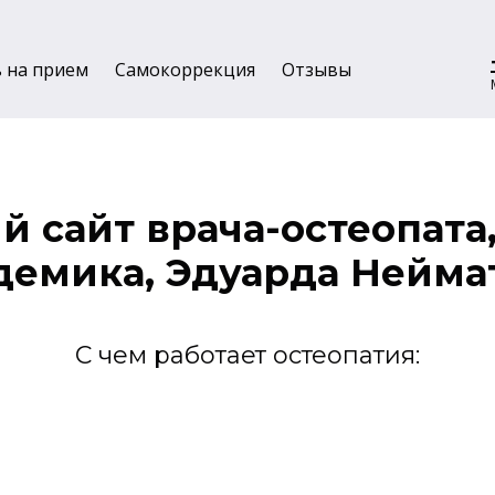
ь на прием
Cамокоррекция
Отзывы
 сайт врача-остеопата,
демика, Эдуарда Нейма
С чем работает остеопатия: