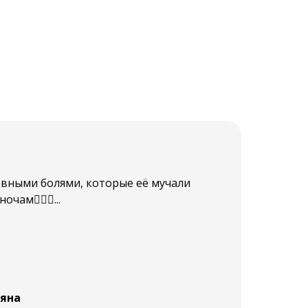
овными болями, которые её мучали
чам🤦🏻‍♀️...
яна